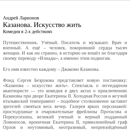
Андрей Ларионов
Казанова. Искусство жить
Комедия в 2-х действиях
Путешественник. Учёный. Писатель и музыкант. Врач и
военный. А ещё – человек, покоривший сердца тысяч
женщин. И как ни странно, в историю он вошёл не благодаря
своему переводу «Илиады», а именно этим подвигам.
Его имя известно каждому – Джакомо Казанова.
Фонд Сергея Безрукова представляет новую постановку:
«Казанова – искусство жить». Спектакль о легендарном
авантюристе — это комедия в двух актах о приключениях
Казановы при дворе Екатерины II. Холодная Россия и жгучий
итальянский темперамент – подобное столкновение заставит
зрителей смеяться весь вечер. Галерея ярких персонажей:
простодушные и очаровательные фрейлины Протасова и
Перекусихина, великий ученый и верный подданный
Ломоносов, ироничная Екатерина II, прямолинейный граф
Орлов и неутомимый, неотразимый, непревзойдённый