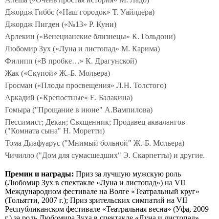
Джордж Гиббс («Наш городок» Т. Уайлдера)
Джордж Пигден («№13» Р. Куни)
Арлекин («Венецианские близнецы» К. Гольдони)
Любомир Зух («Луна и листопад» М. Карима)
Филипп («В пробке…» К. Драгунской)
Жак («Скупой» Ж.-Б. Мольера)
Гросман («Плоды просвещения» Л.Н. Толстого)
Аркадий («Крепостные» Е. Балакина)
Гомыра ("Прощание в июне" А.Вампилова)
Пессимист; Декан; Священник; Продавец аквалангов
("Комната сына" Н. Моретти)
Тома Диафуарус ("Мнимый больной" Ж.-Б. Мольера)
Чичилло ("Дом для сумасшедших" Э. Скарпетты) и другие.
Премии и награды:
Приз за лучшую мужскую роль
(Любомир Зух в спектакле «Луна и листопад») на VII
Международном фестивале на Волге «Театральный круг»
(Тольятти, 2007 г.); Приз зрительских симпатий на VII
Республиканском фестивале «Театральная весна» (Уфа, 2009
г.) за роль Любомира Зуха в спектакле «Луна и листопад».