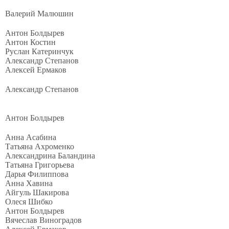
Валерий Малюшин
Антон Болдырев
Антон Костин
Руслан Катеринчук
Александр Степанов
Алексей Ермаков
Александр Степанов
Антон Болдырев
Анна Асабина
Татьяна Ахроменко
Александрина Баландина
Татьяна Григорьева
Дарья Филиппова
Анна Хавина
Айгуль Шакирова
Олеся Шибко
Антон Болдырев
Вячеслав Виноградов