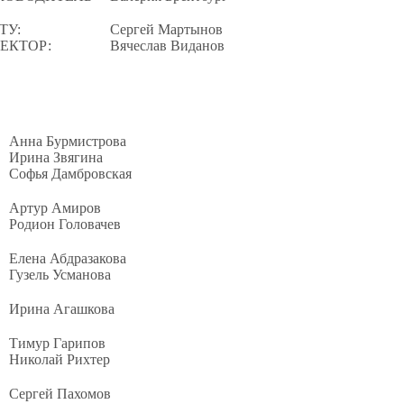
ТУ:
Сергей Мартынов
ЕКТОР:
Вячеслав Виданов
Анна Бурмистрова
Ирина Звягина
Софья Дамбровская
Артур Амиров
Родион Головачев
Елена Абдразакова
Гузель Усманова
Ирина Агашкова
Тимур Гарипов
Николай Рихтер
Сергей Пахомов