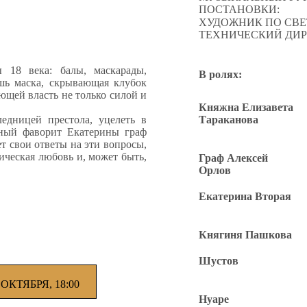
ПОСТАНОВКИ:
ХУДОЖНИК ПО СВЕ
ТЕХНИЧЕСКИЙ ДИР
18 века: балы, маскарады,
В ролях:
шь маска, скрывающая клубок
ющей власть не только силой и
Княжна Елизавета
едницей престола, уцелеть в
Тараканова
ный фаворит Екатерины граф
т свои ответы на эти вопросы,
ическая любовь и, может быть,
Граф Алексей
Орлов
Екатерина Вторая
Княгиня Пашкова
Шустов
 ОКТЯБРЯ, 18:00
Нуаре