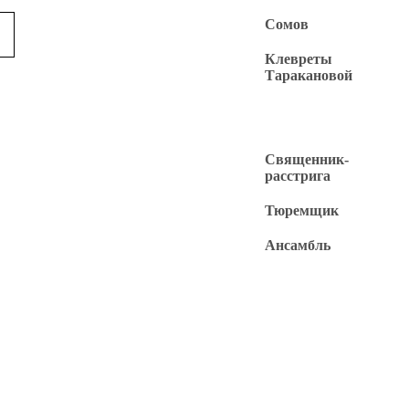
Сомов
Клевреты
Таракановой
Священник-
расстрига
Тюремщик
Ансамбль