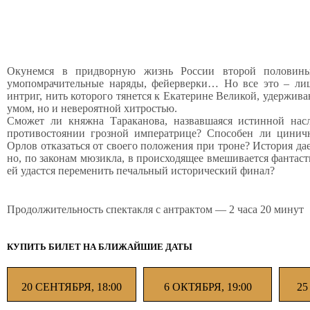
Окунемся в придворную жизнь России второй половины 
умопомрачительные наряды, фейерверки… Но все это – ли
интриг, нить которого тянется к Екатерине Великой, удержива
умом, но и невероятной хитростью.
Сможет ли княжна Тараканова, назвавшаяся истинной насл
противостоянии грозной императрице? Способен ли цинич
Орлов отказаться от своего положения при троне? История дае
но, по законам мюзикла, в происходящее вмешивается фантаст
ей удастся переменить печальный исторический финал?
Продолжительность спектакля с антрактом — 2 часа 20 минут
КУПИТЬ БИЛЕТ НА БЛИЖАЙШИЕ ДАТЫ
20 СЕНТЯБРЯ, 18:00
6 ОКТЯБРЯ, 19:00
25